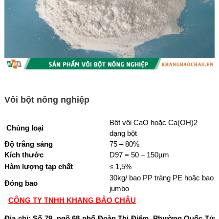
Vôi bột nông nghiệp
Bột vôi CaO hoặc Ca(OH)2
Chủng loại
dạng bột
Độ trắng sáng
75 – 80%
Kích thước
D97 = 50 – 150µm
Hàm lượng tạp chất
≤ 1,5%
30kg/ bao PP tráng PE hoặc bao
Đóng bao
jumbo
CÔNG TY TNHH KHANG BẢO CHÂU
Địa chỉ:
Số 79, ngõ 68 phố Đoàn Thị Điểm, Phường Quốc Tử