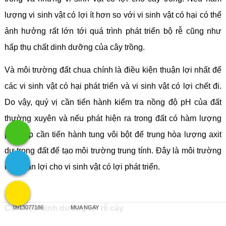
lượng vi sinh vật có lợi ít hơn so với vi sinh vật có hại có thể
ảnh hưởng rất lớn tới quá trình phát triển bộ rễ cũng như
hấp thụ chất dinh dưỡng của cây trồng.
Và môi trường đất chua chính là điều kiện thuận lợi nhất để
các vi sinh vật có hại phát triển và vi sinh vật có lợi chết đi.
Do vậy, quý vị cần tiến hành kiểm tra nồng độ pH của đất
thường xuyên và nếu phát hiện ra trong đất có hàm lượng
pH thấp cần tiến hành tung vôi bột để trung hòa lượng axit
dư trong đất để tạo môi trường trung tính. Đây là môi trường
rất thuận lợi cho vi sinh vật có lợi phát triển.
Cải thiện dinh dưỡng tới rễ cây
0913077186
MUA NGAY