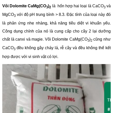
Vôi Dolomite CaMg(CO
)
là hổn hợp hai loại là
CaCO
và
3
2
3
MgCO
với độ pH trung bình > 8.3. Đặc tính của loại này đó
3
là phản ứng nhẹ nhàng, khả năng tiêu diệt vi khuẩn yếu.
Công dụng chính của nó là cung cấp cho cây 2 lại dưỡng
chất là canxi và magie. Vôi Dolomite CaMg(CO
)
cũng như
3
2
CaCO
đều không gây cháy lá, rễ cây và đều không thể kết
3
hợp được với vi sinh vật có lợi.