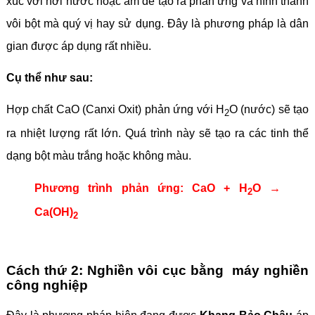
xúc với hơi nước hoặc ẩm để tạo ra phản ứng và hình thành
vôi bột mà quý vị hay sử dụng. Đây là phương pháp là dân
gian được áp dụng rất nhiều.
Cụ thể như sau:
Hợp chất CaO (Canxi Oxit) phản ứng với H
O (nước) sẽ tạo
2
ra nhiệt lượng rất lớn. Quá trình này sẽ tạo ra các tinh thể
dạng bột màu trắng hoặc không màu.
Phương trình phản ứng: CaO + H
O →
2
Ca(OH)
2
Cách thứ 2: Nghiền vôi cục bằng máy nghiền
công nghiệp